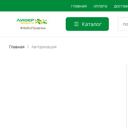
главная
оплата
достав
Каталог
#МыВсёПривезем
Главная
Авторизация