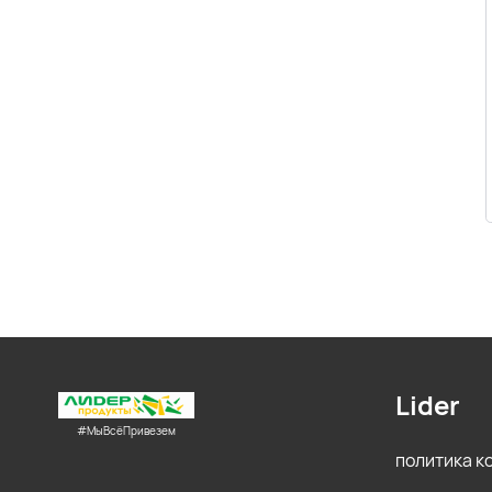
Lider
#МыВсёПривезем
политика 