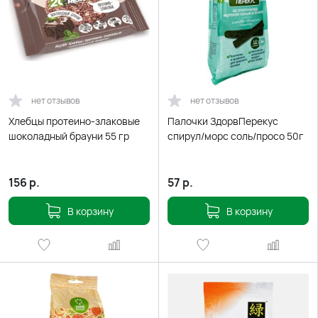
нет отзывов
нет отзывов
Хлебцы протеино-злаковые
Палочки ЗдорвПерекус
шоколадный брауни 55 гр
спирул/морс соль/просо 50г
156
р.
57
р.
В корзину
В корзину