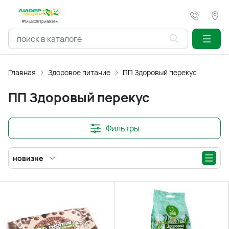
#МыВсёПривезем
Главная
Здоровое питание
ПП Здоровый перекус
ПП Здоровый перекус
Фильтры
новизне