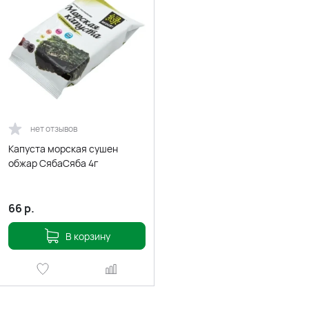
нет отзывов
Капуста морская сушен
обжар СябаСяба 4г
66
р.
В корзину