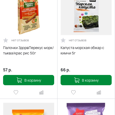
нет отзывов
нет отзывов
Палочки ЗдорвПерекус морк/
Капуста морская обжар с
тыква/крас рис 50г
кимчи 5г
57
р.
66
р.
В корзину
В корзину