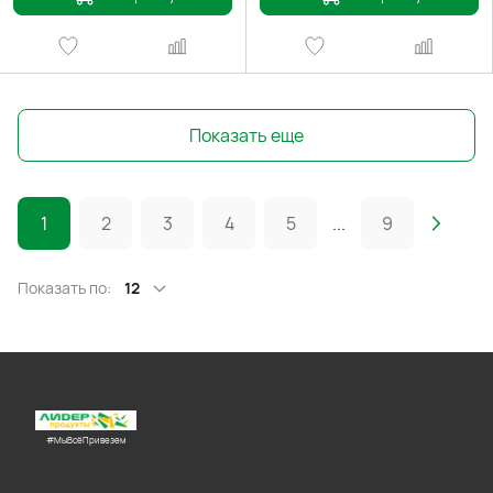
Показать еще
1
2
3
4
5
...
9
Показать по:
12
#МыВсёПривезем