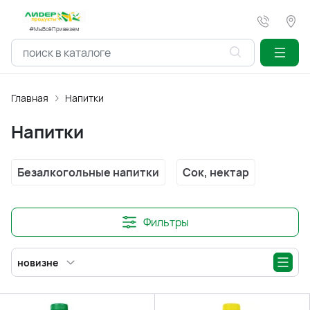
#МыВсёПривезем
Главная
Напитки
Напитки
Безалкогольные напитки
Сок, нектар
Фильтры
новизне