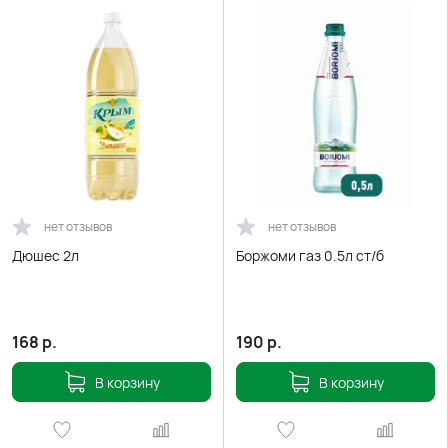
нет отзывов
нет отзывов
Дюшес 2л
Боржоми газ 0.5л ст/б
168
р.
190
р.
В корзину
В корзину