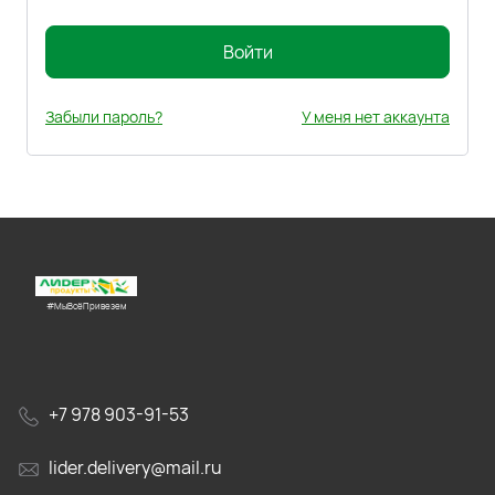
Войти
Забыли пароль?
У меня нет аккаунта
#МыВсёПривезем
+7 978 903-91-53
lider.delivery@mail.ru