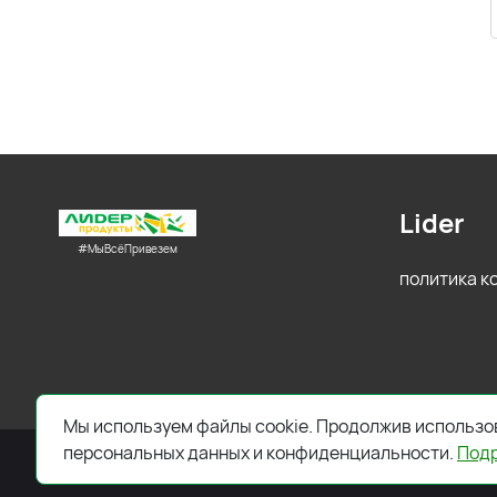
Lider
#МыВсёПривезем
политика 
Мы используем файлы cookie. Продолжив использов
персональных данных и конфиденциальности.
Под
2026 © Все права защищены. Работает на
ReadyScript