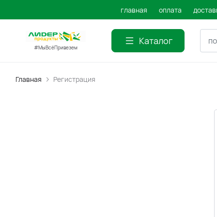
главная
оплата
достав
Каталог
#МыВсёПривезем
Главная
Регистрация