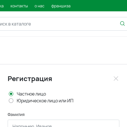
ка
контакты
о нас
франшиза
Регистрация
Частное лицо
Юридическое лицо или ИП
Фамилия