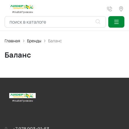
#МыВсёПривезем
Главная
Бренды
Баланс
Баланс
#МыВсёПривезем