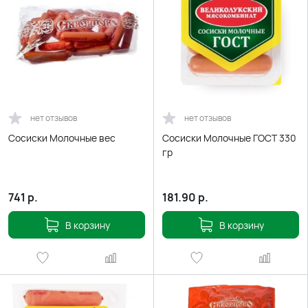
нет отзывов
нет отзывов
Сосиски Молочные вес
Сосиски Молочные ГОСТ 330
гр
741
р.
181.90
р.
В корзину
В корзину