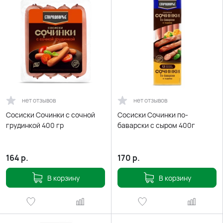
нет отзывов
нет отзывов
Сосиски Сочинки с сочной
Сосиски Сочинки по-
грудинкой 400 гр
баварски с сыром 400г
164
р.
170
р.
В корзину
В корзину