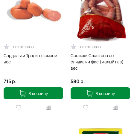
нет отзывов
нет отзывов
Сардельки Традиц с сыром
Сосиски Сластена со
вес
сливками фас (малый газ)
вес
715
р.
580
р.
В корзину
В корзину