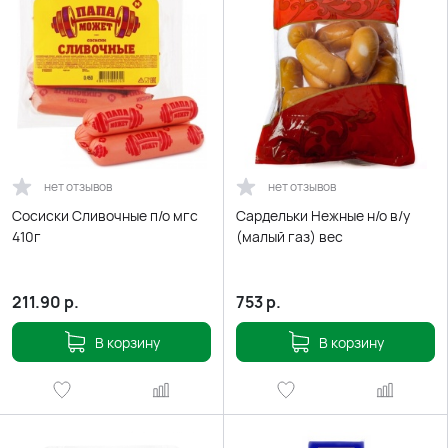
нет отзывов
нет отзывов
Сосиски Сливочные п/о мгс
Сардельки Нежные н/о в/у
410г
(малый газ) вес
211.90
р.
753
р.
В корзину
В корзину