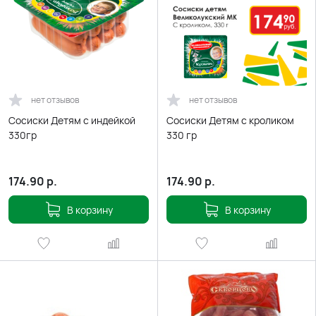
нет отзывов
нет отзывов
Сосиски Детям с индейкой
Сосиски Детям с кроликом
330гр
330 гр
174.90
р.
174.90
р.
В корзину
В корзину