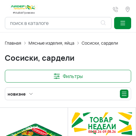
#МыВсёПривезем
Главная
Мясные изделия, яйца
Сосиски, сардели
Сосиски, сардели
Фильтры
новизне