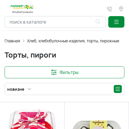
#МыВсёПривезем
Главная
Хлеб, хлебобулочные изделия, торты, пирожные
Т
Торты, пироги
Фильтры
новизне