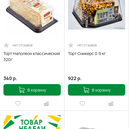
нет отзывов
нет отзывов
Торт Наполеон классический
Торт Сникерс 0.9 кг
320г
340
р.
922
р.
В корзину
В корзину