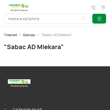
#МыВсёПривезем
Главная
Бренды
"Sabac AD Mlekara"
"Sabac AD Mlekara"
#МыВсёПривезем