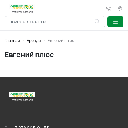
#МыВсёПривезем
Главная
Бренды
Евгений плюс
Евгений плюс
#МыВсёПривезем