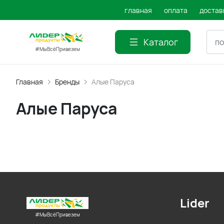
главная
оплата
достав
Каталог
#МыВсёПривезем
Главная
Бренды
Алые Паруса
Алые Паруса
Lider
#МыВсёПривезем