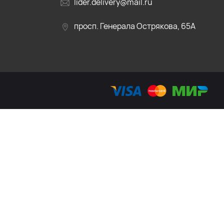
lider.delivery@mail.ru
просп. Генерала Острякова, 65А