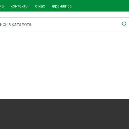
ка
контакты
о нас
франшиза