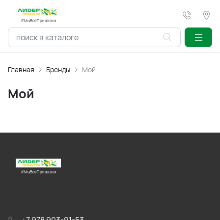
#МыВсёПривезем
Главная
Бренды
Мой
Мой
#МыВсёПривезем