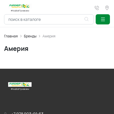
#МыВсёПривезем
Главная
Бренды
Америя
Америя
#МыВсёПривезем