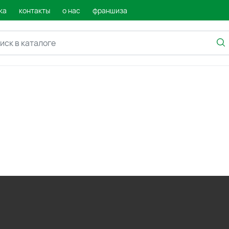
ка
контакты
о нас
франшиза