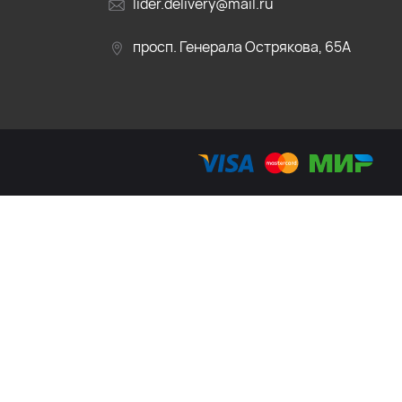
lider.delivery@mail.ru
просп. Генерала Острякова, 65А