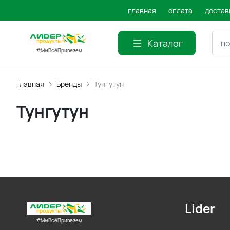
главная
оплата
достав
Каталог
#МыВсёПривезем
Главная
Бренды
Тунгутун
Тунгутун
Lider
#МыВсёПривезем