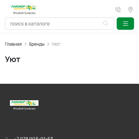
#МыВсёПривезем
Главная
Бренды
Уют
Уют
#МыВсёПривезем