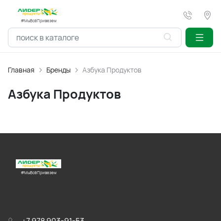
#МыВсёПривезем
Главная
Бренды
Азбука Продуктов
Азбука Продуктов
#МыВсёПривезем