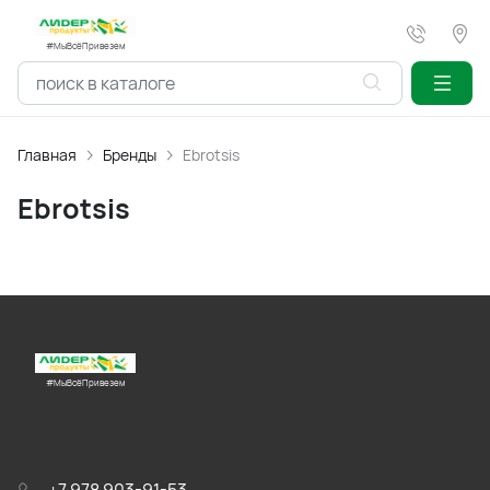
#МыВсёПривезем
Главная
Бренды
Ebrotsis
Ebrotsis
#МыВсёПривезем