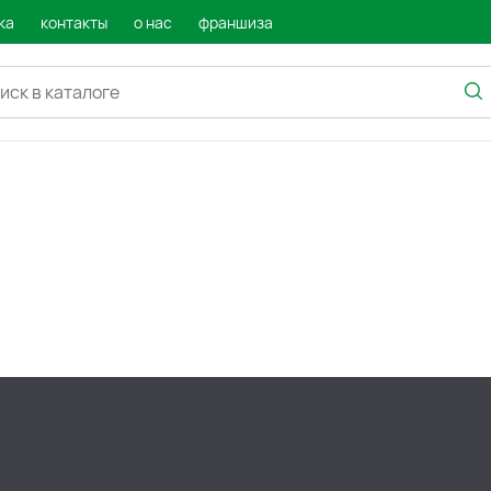
ка
контакты
о нас
франшиза