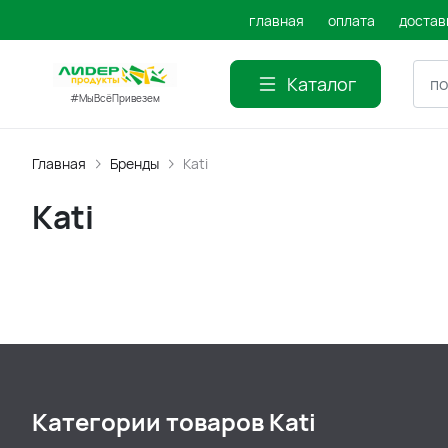
главная
оплата
достав
Каталог
#МыВсёПривезем
Главная
Бренды
Kati
Kati
Категории товаров Kati