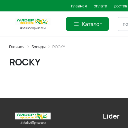
главная
оплата
достав
Каталог
#МыВсёПривезем
Главная
Бренды
ROCKY
ROCKY
Lider
#МыВсёПривезем