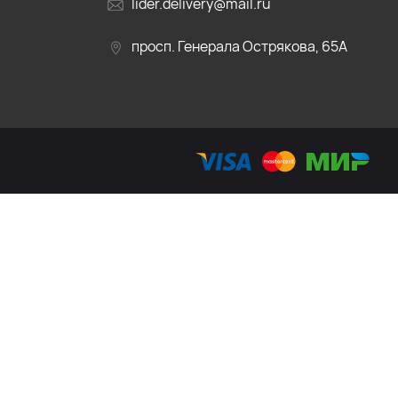
lider.delivery@mail.ru
просп. Генерала Острякова, 65А