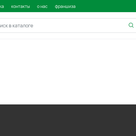
ка
контакты
о нас
франшиза