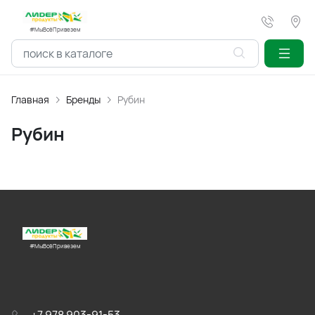
#МыВсёПривезем
Главная
Бренды
Рубин
Рубин
#МыВсёПривезем