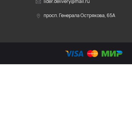
lider.delivery@mail.ru
просп. Генерала Острякова, 65А