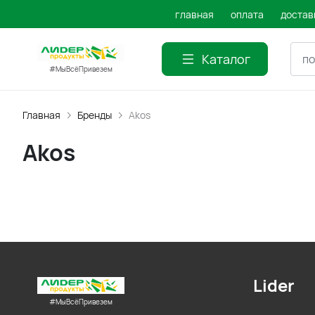
главная
оплата
достав
Каталог
#МыВсёПривезем
Главная
Бренды
Akos
Akos
Lider
#МыВсёПривезем