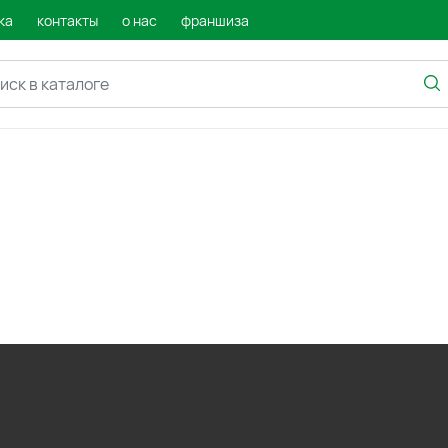
ка
контакты
о нас
франшиза