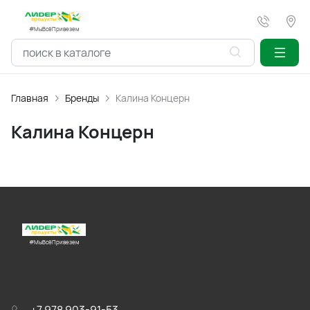
#МыВсёПривезем
Главная
Бренды
Калина Концерн
Калина Концерн
#МыВсёПривезем