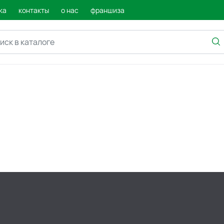
ка
контакты
о нас
франшиза