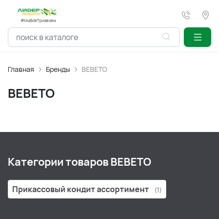
#МыВсёПривезем
Главная
Бренды
BEBETO
BEBETO
Категории товаров BEBETO
Прикассовый кондит ассортимент
(1)