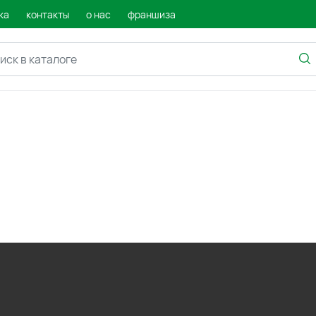
ка
контакты
о нас
франшиза