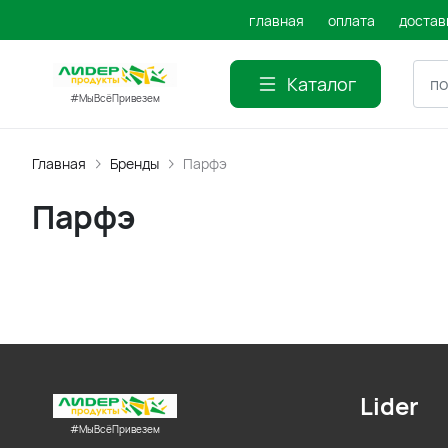
главная
оплата
достав
Каталог
#МыВсёПривезем
Главная
Бренды
Парфэ
Парфэ
Lider
#МыВсёПривезем