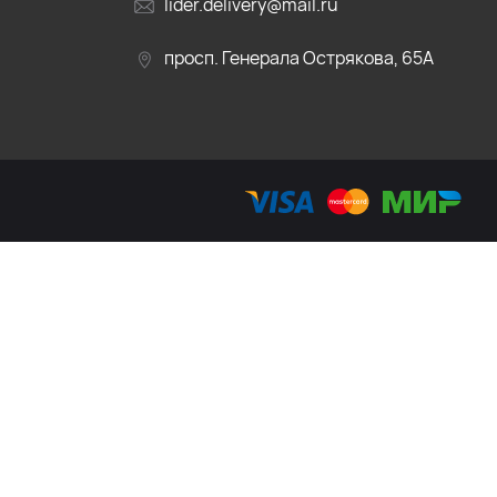
lider.delivery@mail.ru
просп. Генерала Острякова, 65А