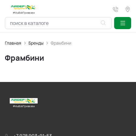
#МыВсёПривезем
Главная
Бренды
Фрамбини
Фрамбини
#МыВсёПривезем