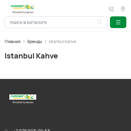
#МыВсёПривезем
Главная
Бренды
Istanbul Kahve
Istanbul Kahve
#МыВсёПривезем