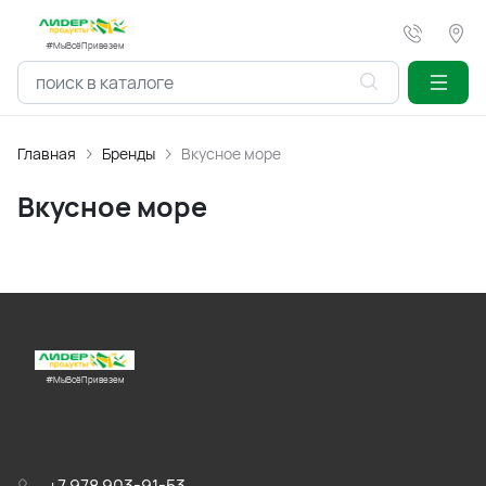
#МыВсёПривезем
Главная
Бренды
Вкусное море
Вкусное море
#МыВсёПривезем