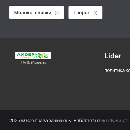
Молоко, сливки
Творог
(1)
(1)
Lider
#МыВсёПривезем
политика 
2026 © Все права защищены. Работает на
ReadyScript