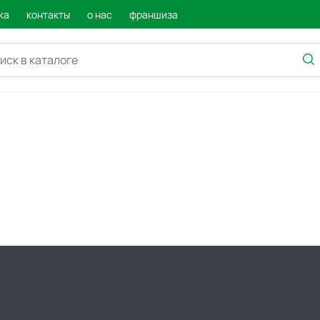
ка
контакты
о нас
франшиза