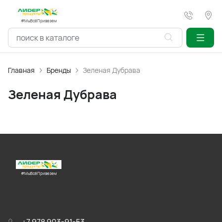
#МыВсёПривезем
Главная
Бренды
Зеленая Дубрава
Зеленая Дубрава
#МыВсёПривезем