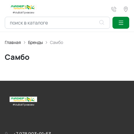
#МыВсёПривезем
Главная
Бренды
Самбо
Самбо
#МыВсёПривезем