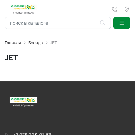
#МыВсёПривезем
Главная
Бренды
JET
JET
#МыВсёПривезем