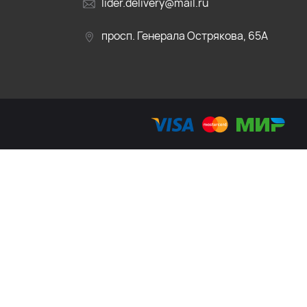
lider.delivery@mail.ru
просп. Генерала Острякова, 65А