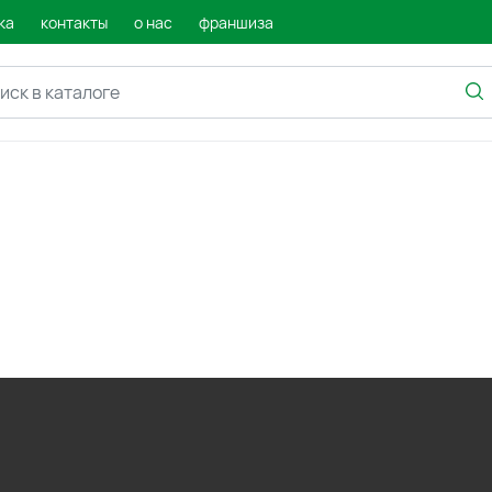
ка
контакты
о нас
франшиза