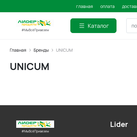
главная
оплата
достав
Каталог
#МыВсёПривезем
Главная
Бренды
UNICUM
UNICUM
Lider
#МыВсёПривезем