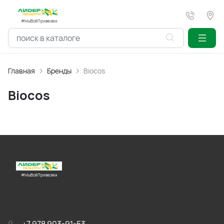
#МыВсёПривезем
Главная
Бренды
Biocos
Biocos
#МыВсёПривезем