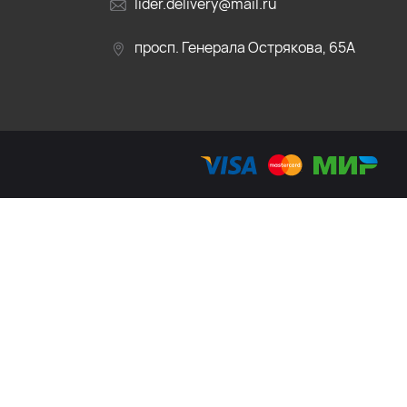
lider.delivery@mail.ru
просп. Генерала Острякова, 65А