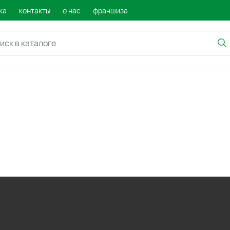
ка
контакты
о нас
франшиза