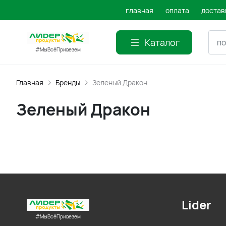
главная
оплата
достав
Каталог
#МыВсёПривезем
Главная
Бренды
Зеленый Дракон
Зеленый Дракон
Lider
#МыВсёПривезем