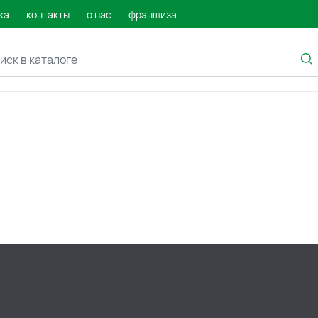
ка
контакты
о нас
франшиза