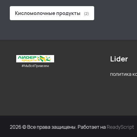
Кисломолочные продукты
(2)
Lider
#МыВсёПривезем
политика 
2026 © Все права защищены. Работает на
ReadyScript