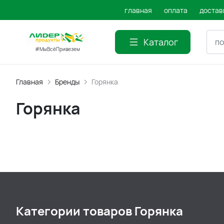
главная
оплата
достав
Каталог
#МыВсёПривезем
Главная
Бренды
Горянка
Горянка
Категории товаров Горянка