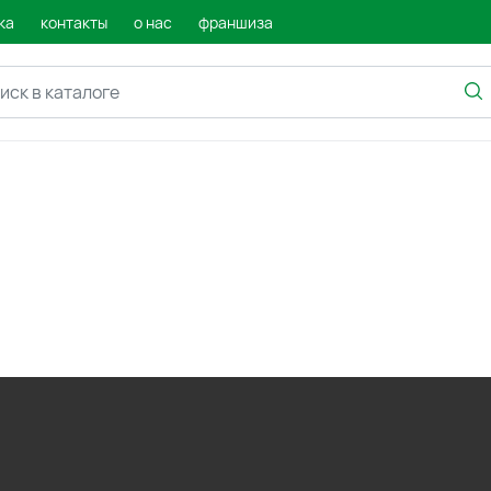
ка
контакты
о нас
франшиза