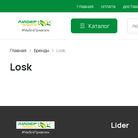
главная
оплата
достав
Каталог
#МыВсёПривезем
Главная
Бренды
Losk
Losk
Lider
#МыВсёПривезем