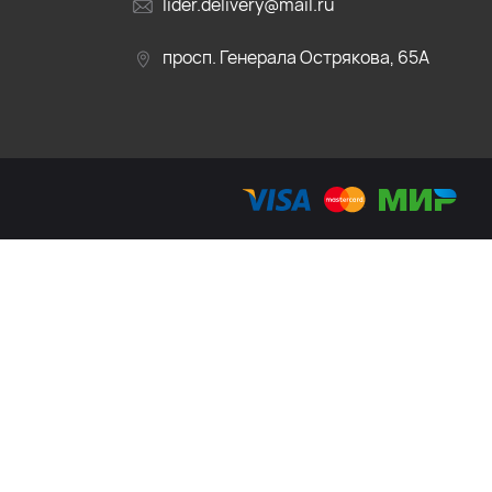
lider.delivery@mail.ru
просп. Генерала Острякова, 65А