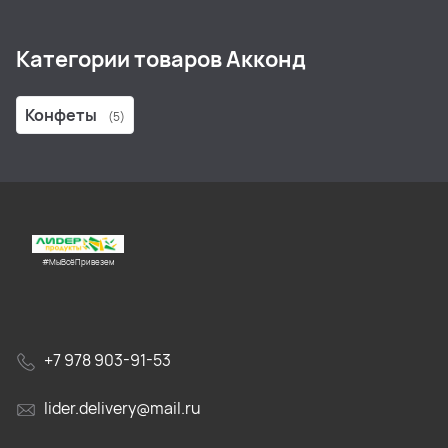
Категории товаров Акконд
Конфеты
(5)
#МыВсёПривезем
+7 978 903-91-53
lider.delivery@mail.ru