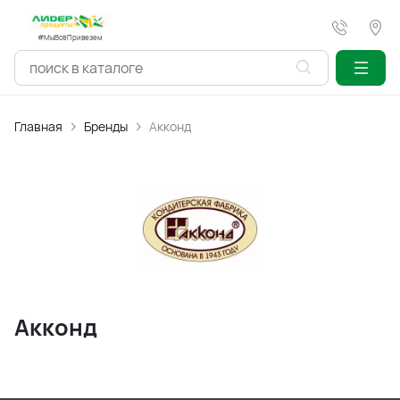
#МыВсёПривезем
Главная
Бренды
Акконд
Акконд