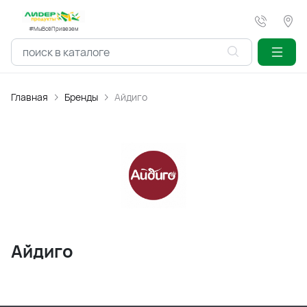
#МыВсёПривезем
Главная
Бренды
Айдиго
Айдиго