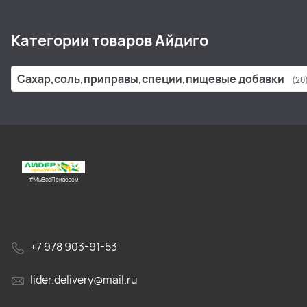
Категории товаров Айдиго
Сахар,соль,приправы,специи,пищевые добавки
(20
#МыВсёПривезем
+7 978 903-91-53
lider.delivery@mail.ru