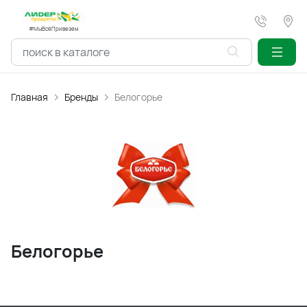
#МыВсёПривезем
Главная
Бренды
Белогорье
Белогорье