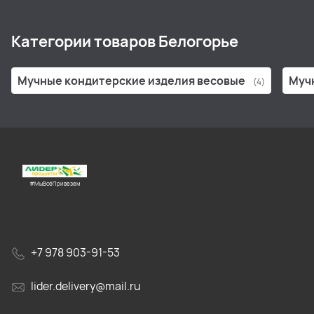
Категории товаров Белогорье
Мучные кондитерские изделия весовые
Муч
(4)
#МыВсёПривезем
+7 978 903-91-53
lider.delivery@mail.ru