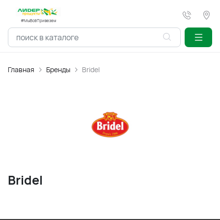
#МыВсёПривезем
Главная
Бренды
Bridel
Bridel