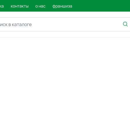
ка
контакты
о нас
франшиза