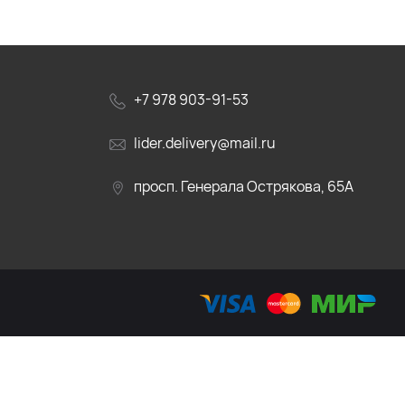
+7 978 903-91-53
lider.delivery@mail.ru
просп. Генерала Острякова, 65А