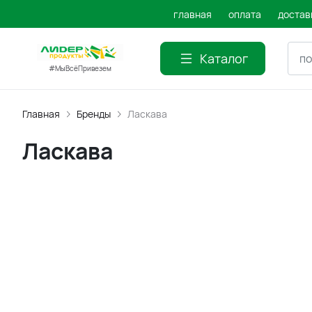
главная
оплата
достав
Каталог
#МыВсёПривезем
Главная
Бренды
Ласкава
Ласкава