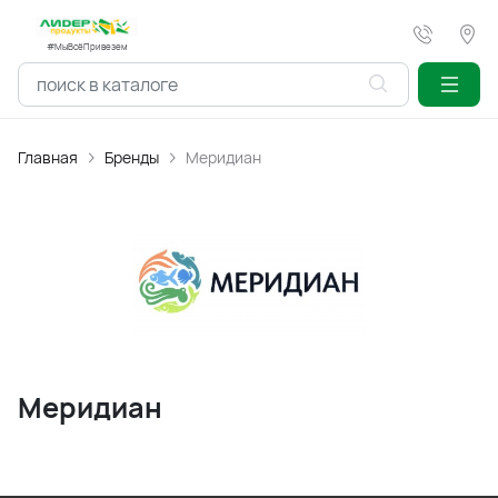
#МыВсёПривезем
Главная
Бренды
Меридиан
Меридиан