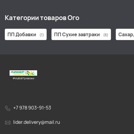
Категории товаров Ого
ПП Добавки
ПП Сухие завтраки
Сахар
(1)
(6)
#МыВсёПривезем
+7 978 903-91-53
lider.delivery@mail.ru