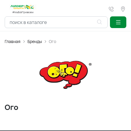
#МыВсёПривезем
Главная
Бренды
Ого
Ого