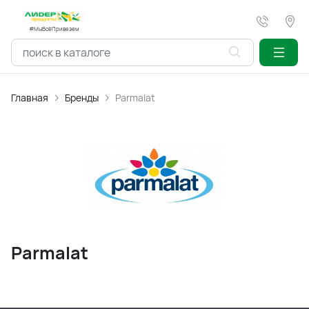
#МыВсёПривезем
Главная
Бренды
Parmalat
Parmalat