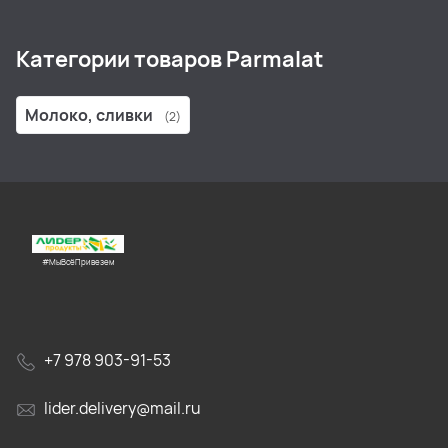
Категории товаров Parmalat
Молоко, сливки
(2)
#МыВсёПривезем
+7 978 903-91-53
lider.delivery@mail.ru