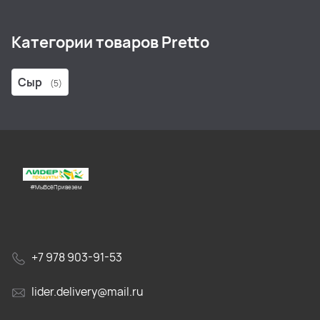
Категории товаров Pretto
Сыр
(5)
#МыВсёПривезем
+7 978 903-91-53
lider.delivery@mail.ru