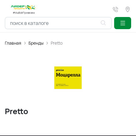
#МыВсёПривезем
Главная
Бренды
Pretto
Pretto