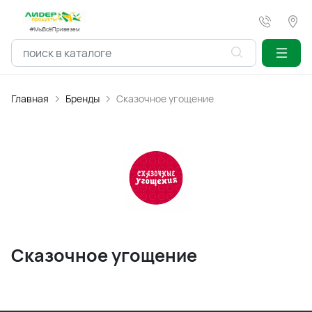
#МыВсёПривезем
Главная
Бренды
Сказочное угощение
Сказочное угощение