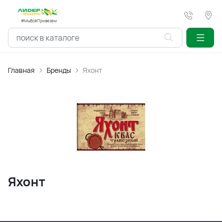
#МыВсёПривезем
Главная
Бренды
Яхонт
Яхонт