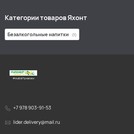
Категории товаров Яхонт
Безалкогольные напитки
(1)
#МыВсёПривезем
+7 978 903-91-53
lider.delivery@mail.ru