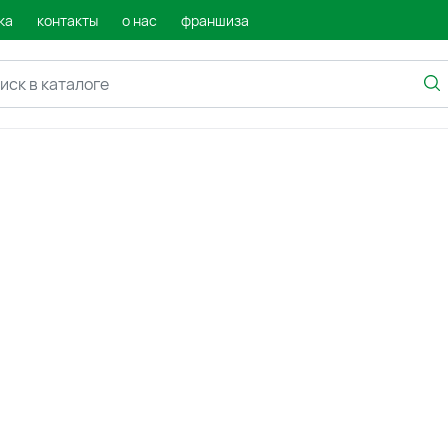
ка
контакты
о нас
франшиза