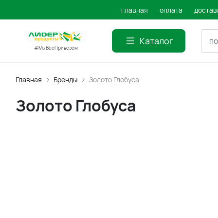
главная
оплата
достав
Каталог
#МыВсёПривезем
Главная
Бренды
Золото Глобуса
Золото Глобуса