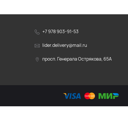
+7 978 903-91-53
lider.delivery@mail.ru
просп. Генерала Острякова, 65А