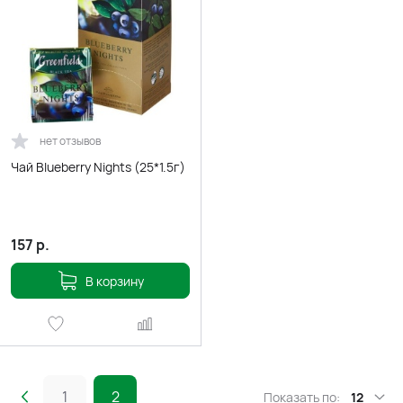
нет отзывов
Чай Blueberry Nights (25*1.5г)
157
р.
В корзину
1
2
Показать по:
12