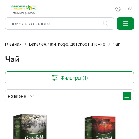
#МыВсёПривезем
Главная
Бакалея, чай, кофе, детское питание
Чай
Чай
Фильтры (1)
новизне